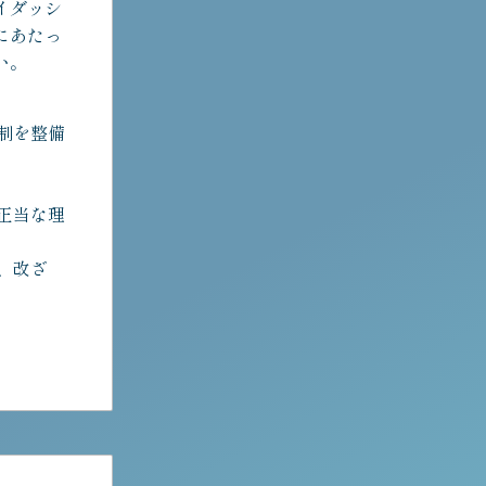
イダッシ
にあたっ
い。
制を整備
正当な理
、改ざ