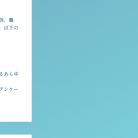
別、職
り、以下の
るあらゆ
アンケー