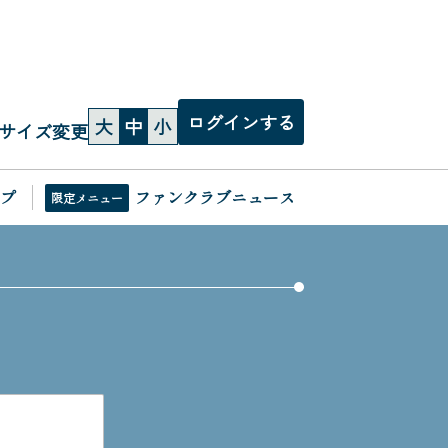
ログインする
大
中
小
サイズ変更
プ
ファンクラブニュース