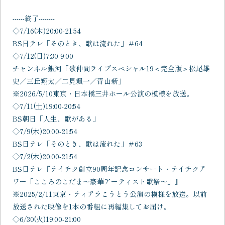
------終了--------
◇7/16(木)20:00-21:54
BS日テレ「そのとき、歌は流れた」＃64
◇
7/
12(
日)
7:30-9:00
チャンネル銀河「歌仲間ライブスペシャル
19
＜完全版＞松尾雄
史／三丘翔太／二見颯一／青山新」
※
2026/5/10
東京・日本橋三井ホール公演の模様を放送。
◇7/11(土)19:00-20:54
BS朝日「人生、歌がある」
◇7/9(木)20:00-21:54
BS日テレ「そのとき、歌は流れた」＃63
◇7/2(木)20:00-21:54
BS日テレ『テイチク創立90周年記念コンサート・テイチクア
ワー「こころのこだま～豪華アーティスト歌祭～」』
※2025/2/11東京・ティアラこうとう公演の模様を放送。以前
放送された映像を1本の番組に再編集してお届け。
◇6/30(火)19:00-21:00