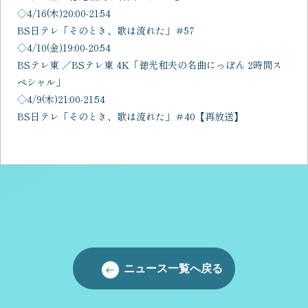
◇4/16(木)20:00-21:54
BS日テレ「そのとき、歌は流れた」＃57
◇4/10(
金
)19:00-
20:54
BS
テレ東 ／
BS
テレ東
4K
「徳光和夫の名曲にっぽん
2
時間ス
ペシャル」
◇4/9(木)21:00-21:54
BS日テレ「そのとき、歌は流れた」＃40【再放送】
ニュース一覧へ戻る