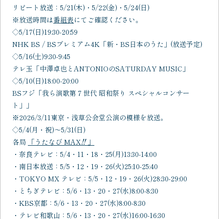
リピート放送：5/21(木)・5/22(金)・5/24(日)
※放送時間は
番組表
にてご確認ください。
◇5/17(日)19:30-20:59
NHK BS / BSプレミアム4K「新・BS日本のうた」(放送予定)
◇5/16(土)9:30-9:45
テレ玉「中澤卓也とANTONIOのSATURDAY MUSIC」
◇5/10(日)18:00-20:00
BSフジ「我ら演歌第７世代 昭和祭り スペシャルコンサー
ト」」
※2026/3/11東京・浅草公会堂公演の模様を放送。
◇5/4(月・祝)～5/31(日)
各局
「うたなび MAX‼」
・奈良テレビ：5/4・11・18・25(月)13:30-14:00
・南日本放送：5/5・12・19・26(火)25:10-25:40
・TOKYO MX テレビ：5/5・12・19・26(火)28:30-29:00
・とちぎテレビ：5/6・13・20・27(水)8:00-8:30
・KBS京都：5/6・13・20・27(水)8:00-8:30
・テレビ和歌山：5/6・13・20・27(水)16:00-16:30