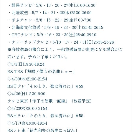
・群馬テレビ：5/6・13・20・27(水)16:00-16:30
・北陸放送：5/7・14・21・28(木)25:30-26:00
・ぎふチャン：5/8・15・22・29(金)7:00-7:30
・北海道文化放送：5/9・16・23・30(土)25:45-26:15
・CBCテレビ：5/9・16・23・30(土)28:40-29:10
・チューリップテレビ：5/10・17・24・31(日)25:58-26:28
※各放送局の都合により、一部放送時間が変更になる場合がご
ざいます。予めご了承ください。
◇5/3(日)18:30-19:24
BS-TBS「熱唱！僕らの名曲ショー」
◇4/30(木)21:00-21:54
BS
日テレ「そのとき、歌は流れた」＃
59
◇4/26(日) 5:30-6:00
テレビ東京「洋子の演歌一直線」（放送予定）
◇4/23(
木
)20:00-
21:54
BS
日テレ「そのとき、歌は流れた」＃
58
◇4/17(金)19:00-19:54
BSテレ東「徳光和夫の名曲にっぽん」