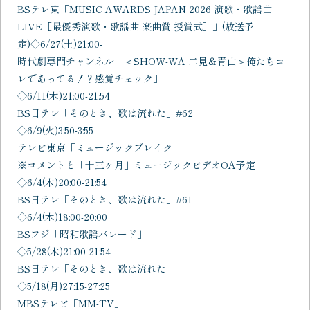
BSテレ東「MUSIC AWARDS JAPAN 2026 演歌・歌謡曲
LIVE［最優秀演歌・歌謡曲 楽曲賞 授賞式］」(放送予
定)◇6/27(土)21:00-
時代劇専門チャンネル「＜SHOW-WA 二見＆青山＞俺たちコ
レであってる！？感覚チェック」
◇6/11(木)21:00-21:54
BS日テレ「そのとき、歌は流れた」#62
◇6/9(火)3:50-3:55
テレビ東京「ミュージックブレイク」
※コメントと「十三ヶ月」ミュージックビデオOA予定
◇6/4(木)20:00-21:54
BS日テレ「そのとき、歌は流れた」#61
◇6/4(木)18:00-20:00
BSフジ「昭和歌謡パレード」
◇5/28(木)21:00-21:54
BS日テレ「そのとき、歌は流れた」
◇5/18(月)27:15-27:25
MBSテレビ「MM-TV」